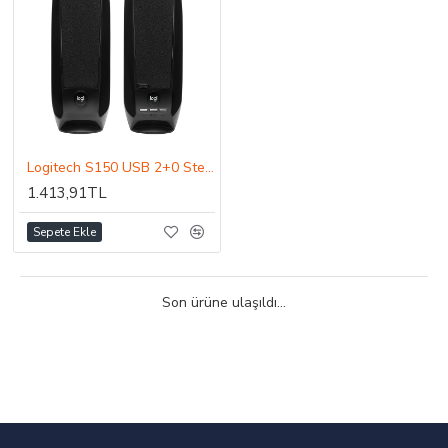
Logitech S150 USB 2+0 Stereo Hoparlör Siyah 980-000029
1.413,91TL
Sepete Ekle
Son ürüne ulaşıldı...