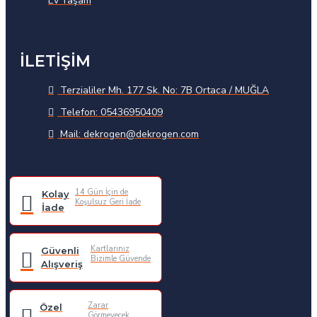
Ev Yaşam
İLETİŞİM
Terzialiler Mh. 177 Sk. No: 7B Ortaca / MUĞLA
Telefon: 05436950409
Mail: dekrogen@dekrogen.com
14 Gün İçin de
Kolay
Koşulsuz Geri İade
İade
Kartlarınız
Güvenli
Bizimle Güvende
Alışveriş
Zarar
Özel
Görmeyecek