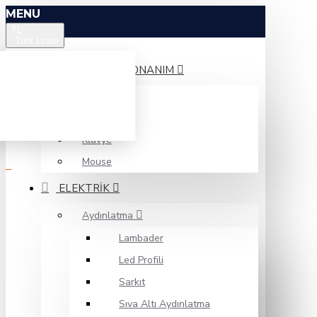
MENU
TL
Türk Lirası
BILGISAYAR DONANIM
Monitör
Hoparlör
Klavye
Mouse
ELEKTRIK
Aydınlatma
Lambader
Led Profili
Sarkıt
Sıva Altı Aydınlatma