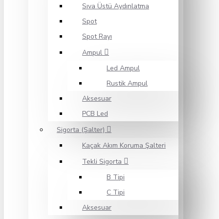
Sıva Üstü Aydınlatma
Spot
Spot Rayı
Ampul
Led Ampul
Rustik Ampul
Aksesuar
PCB Led
Sigorta (Şalter)
Kaçak Akım Koruma Şalteri
Tekli Sigorta
B Tipi
C Tipi
Aksesuar