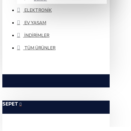
ELEKTRONIK
EV YAŞAM
İNDIRIMLER
TÜM ÜRÜNLER
SEPET