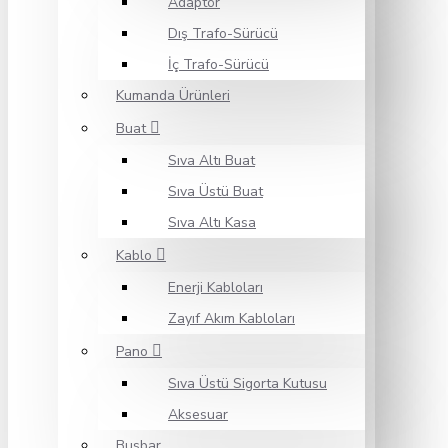
Adaptör
Dış Trafo-Sürücü
İç Trafo-Sürücü
Kumanda Ürünleri
Buat
Sıva Altı Buat
Sıva Üstü Buat
Sıva Altı Kasa
Kablo
Enerji Kabloları
Zayıf Akım Kabloları
Pano
Sıva Üstü Sigorta Kutusu
Aksesuar
Busbar