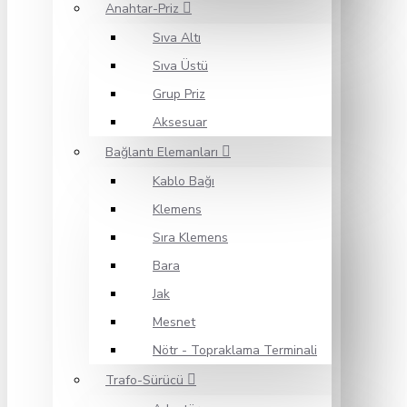
Anahtar-Priz
Sıva Altı
Sıva Üstü
Grup Priz
Aksesuar
Bağlantı Elemanları
Kablo Bağı
Klemens
Sıra Klemens
Bara
Jak
Mesnet
Nötr - Topraklama Terminali
Trafo-Sürücü