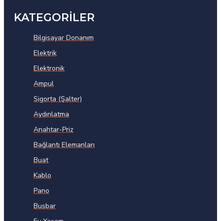
KATEGORİLER
Bilgisayar Donanım
Elektrik
Elektronik
Ampul
Sigorta (Şalter)
Aydınlatma
Anahtar-Priz
Bağlantı Elemanları
Buat
Kablo
Pano
Busbar