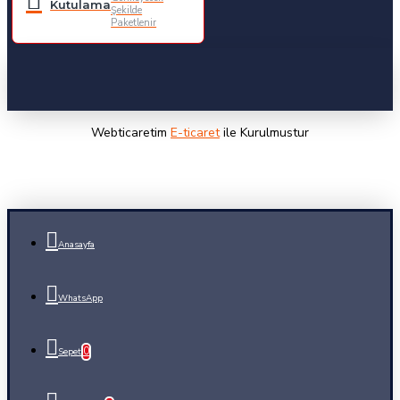
Kutulama
Şekilde
Paketlenir
Webticaretim
E-ticaret
ile Kurulmustur
Anasayfa
WhatsApp
0
Sepet