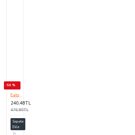
-50 %
Eaton xPole PL6 B Tipi 1X16A 6kA Otomatik Sigorta
240,48TL
476,80TL
Sepete
Ekle