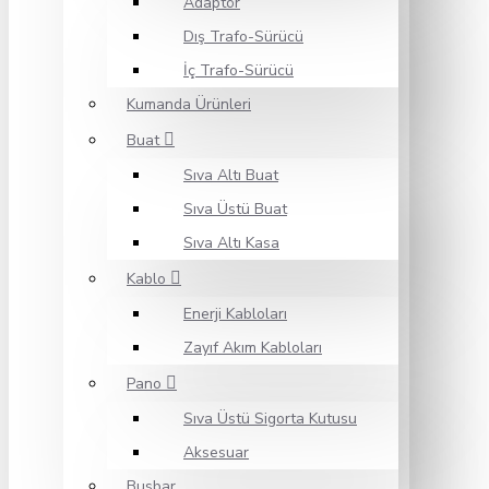
Adaptör
Dış Trafo-Sürücü
İç Trafo-Sürücü
Kumanda Ürünleri
Buat
Sıva Altı Buat
Sıva Üstü Buat
Sıva Altı Kasa
Kablo
Enerji Kabloları
Zayıf Akım Kabloları
Pano
Sıva Üstü Sigorta Kutusu
Aksesuar
Busbar