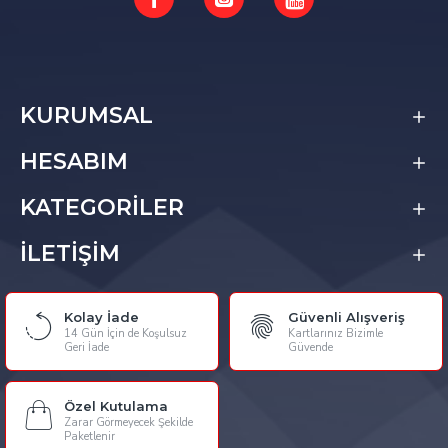
KURUMSAL
HESABIM
KATEGORİLER
İLETİŞİM
Kolay İade
Güvenli Alışveriş
14 Gün İçin de Koşulsuz
Kartlarınız Bizimle
Geri İade
Güvende
Özel Kutulama
Zarar Görmeyecek Şekilde
Paketlenir