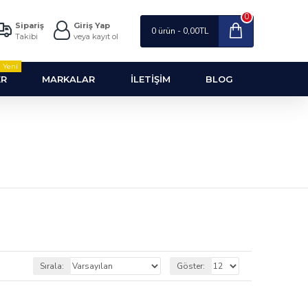
0
Sipariş
Giriş Yap
0 ürün - 0,00TL
Takibi
veya kayıt ol
Yeni
ER
MARKALAR
İLETIŞIM
BLOG
Sırala:
Göster: