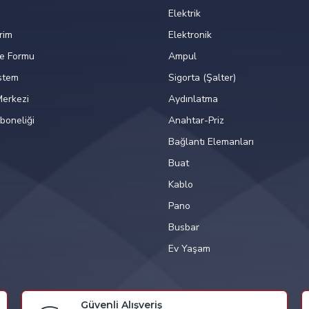
Elektrik
rim
Elektronik
de Formu
Ampul
istem
Sigorta (Şalter)
erkezi
Aydınlatma
boneliği
Anahtar-Priz
Bağlantı Elemanları
Buat
Kablo
Pano
Busbar
Ev Yaşam
Güvenli Alışveriş