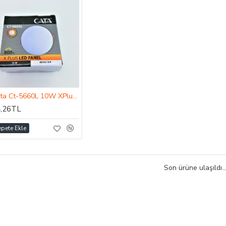
Cata Ct-5660L 10W XPlus Led Panel Beyaz Işık
,26TL
epete Ekle
Son ürüne ulaşıldı..