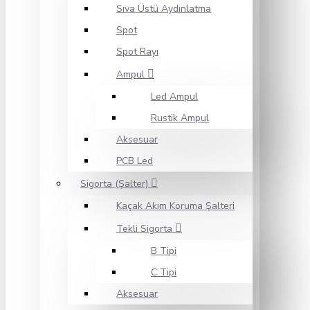
Sıva Üstü Aydınlatma
Spot
Spot Rayı
Ampul
Led Ampul
Rustik Ampul
Aksesuar
PCB Led
Sigorta (Şalter)
Kaçak Akım Koruma Şalteri
Tekli Sigorta
B Tipi
C Tipi
Aksesuar