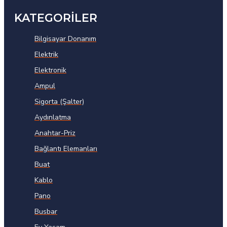
KATEGORİLER
Bilgisayar Donanım
Elektrik
Elektronik
Ampul
Sigorta (Şalter)
Aydınlatma
Anahtar-Priz
Bağlantı Elemanları
Buat
Kablo
Pano
Busbar