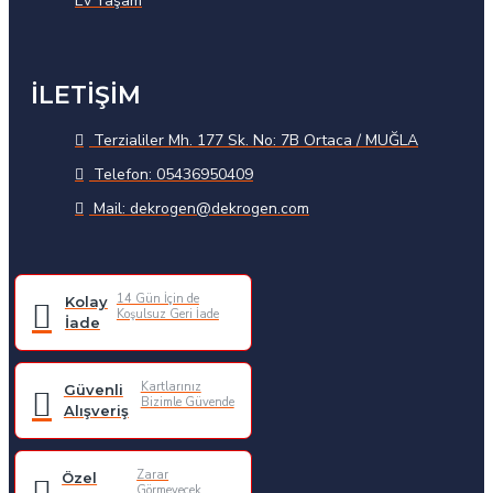
Ev Yaşam
İLETİŞİM
Terzialiler Mh. 177 Sk. No: 7B Ortaca / MUĞLA
Telefon: 05436950409
Mail: dekrogen@dekrogen.com
14 Gün İçin de
Kolay
Koşulsuz Geri İade
İade
Kartlarınız
Güvenli
Bizimle Güvende
Alışveriş
Zarar
Özel
Görmeyecek