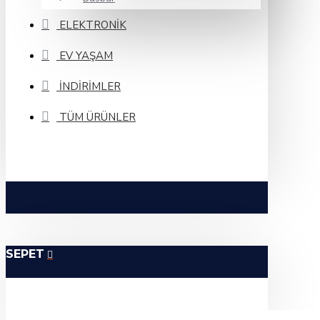
ELEKTRONIK
EV YAŞAM
İNDIRIMLER
TÜM ÜRÜNLER
SEPET