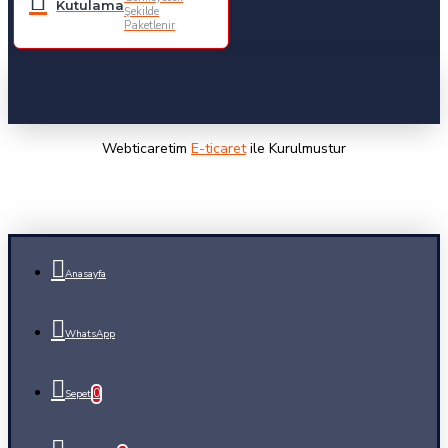
Kutulama
Şekilde
Paketlenir
Webticaretim
E-ticaret
ile Kurulmustur
Anasayfa
WhatsApp
0
Sepet