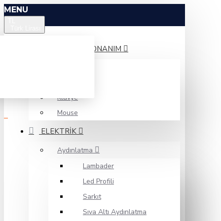
MENU
TL
Türk Lirası
BILGISAYAR DONANIM
Monitör
Hoparlör
Klavye
Mouse
ELEKTRIK
Aydınlatma
Lambader
Led Profili
Sarkıt
Sıva Altı Aydınlatma