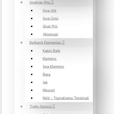
Anahtar-Priz
Sıva Altı
Sıva Üstü
Grup Priz
Aksesuar
Bağlantı Elemanları
Kablo Bağı
Klemens
Sıra Klemens
Bara
Jak
Mesnet
Nötr - Topraklama Terminali
Trafo-Sürücü