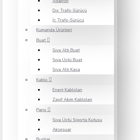
Adaptör
Dış Trafo-Sürücü
İç Trafo-Sürücü
Kumanda Ürünleri
Buat
Sıva Altı Buat
Sıva Üstü Buat
Sıva Altı Kasa
Kablo
Enerji Kabloları
Zayıf Akım Kabloları
Pano
Sıva Üstü Sigorta Kutusu
Aksesuar
Busbar