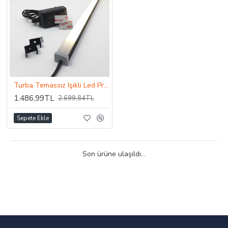
Turba Temassız Işıklı Led Profil 4,5 Watt
1.486,99TL
2.699,84TL
Sepete Ekle
Son ürüne ulaşıldı...