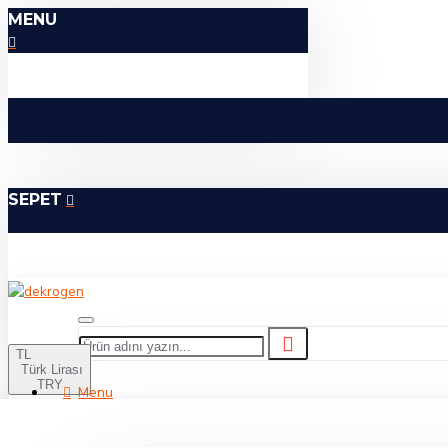
MENU
SEPET
TL
Türk Lirası
TRY
Menu
TÜM KATEGORILER
Menu