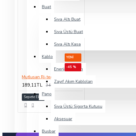
Buat
Sıva Altı Buat
Sıva Üstü Buat
Sıva Altı Kasa
Kablo
YENI
-45 %
Enerji Kabloları
Mutlusan Ri-tech 2’li USB Şarj Adaptörü 5V / 2,4A 12W
Zayıf Akım Kabloları
189,11TL
345,00TL
Pano
Sepete Ekle
Sıva Üstü Sigorta Kutusu
Aksesuar
Busbar