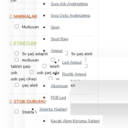
TL
Alışveriş sepetiniz boş!
Sıva Altı Aydınlatma
Sıva Üstü Aydınlatma
MARKALAR
Mutlusan
Spot
Spot Rayı
ETIKETLER
Ampul
5v şarj adaptörü
5v şarj aleti
mutlusan
ri-tech
Led Ampul
tablet şarjı
telefon şarjı
usb
usb şarj adaptörü
Rustik Ampul
usb şarj cihazı
şarj adaptörü
şarj aleti
şarj cihazı
Aksesuar
PCB Led
STOK DURUMU
Sigorta (Şalter)
Stokta Var
Kaçak Akım Koruma Şalteri