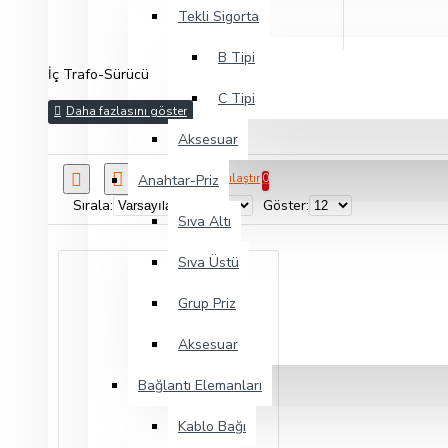
Tekli Sigorta
B Tipi
İç Trafo-Sürücü
C Tipi
Aksesuar
Ürün Karşılaştır
Anahtar-Priz
0
Sırala:
Göster:
Sıva Altı
Sıva Üstü
Grup Priz
Aksesuar
Bağlantı Elemanları
Kablo Bağı