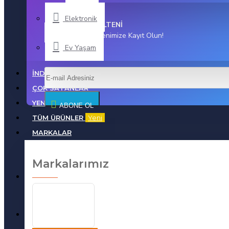
Elektronik
HABER BÜLTENİ
Haber Bültenimize Kayıt Olun!
Ev Yaşam
İNDIRIMLI ÜRÜNLER
ÇOK SATANLAR
YENI ÜRÜNLER
ABONE OL
TÜM ÜRÜNLER
Yeni
MARKALAR
Markalarımız