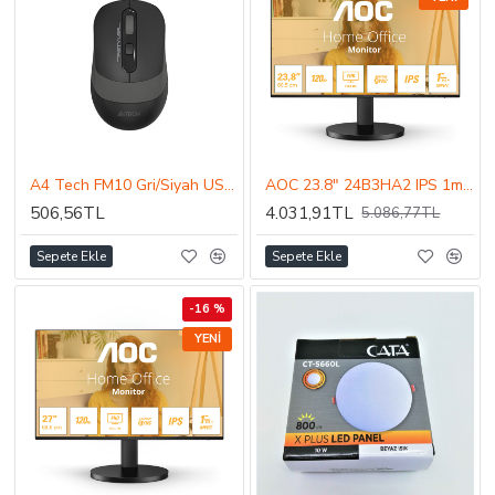
A4 Tech FM10 Gri/Siyah USB Optik 1600DPI Kablolu Mouse
AOC 23.8" 24B3HA2 IPS 1ms 120Hz FHD Hoparlörlü Adaptive Sync Monitör
506,56TL
4.031,91TL
5.086,77TL
Sepete Ekle
Sepete Ekle
-16 %
YENI