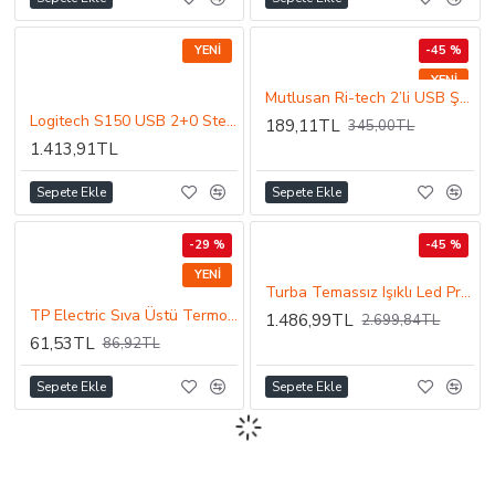
YENI
-45 %
YENI
Mutlusan Ri-tech 2’li USB Şarj Adaptörü 5V / 2,4A 12W
Logitech S150 USB 2+0 Stereo Hoparlör Siyah 980-000029
189,11TL
345,00TL
1.413,91TL
Sepete Ekle
Sepete Ekle
-29 %
-45 %
YENI
Turba Temassız Işıklı Led Profil 4,5 Watt
TP Electric Sıva Üstü Termoplastik ABS Buat Geçmeli Kapak 75X75X40 IP54
1.486,99TL
2.699,84TL
61,53TL
86,92TL
Sepete Ekle
Sepete Ekle