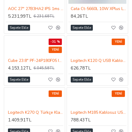
AOC 27" 27B3HA2 IPS 1ms 120Hz FHD Hoparlörlü Adaptive Sync Monitör
Cata Ct-5660L 10W XPlus Led Panel Beyaz Işık
5.231,99TL
84,26TL
6.231,68TL
Sepete Ekle
Sepete Ekle
-31 %
YENI
YENI
Cube 23.8" PF-24P180F05 IPS 0.5MS 180HZ DP FHD Adaptive Sync Gaming Monitör
Logitech K120 Q USB Kablolu Klavye Siyah 920-002505
4.153,12TL
626,78TL
6.045,58TL
Sepete Ekle
Sepete Ekle
YENI
YENI
Logitech K270 Q Türkçe Klavye Kablosuz Siyah 920-003761
Logitech M185 Kablosuz USB Mouse Gri/Siyah 910-002235
1.409,91TL
788,43TL
Sepete Ekle
Sepete Ekle