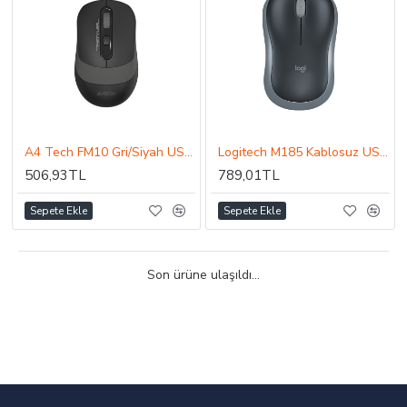
A4 Tech FM10 Gri/Siyah USB Optik 1600DPI Kablolu Mouse
Logitech M185 Kablosuz USB Mouse Gri/Siyah 910-002235
506,93TL
789,01TL
Sepete Ekle
Sepete Ekle
Son ürüne ulaşıldı...