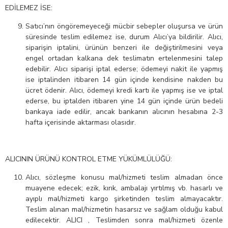
EDİLEMEZ İSE:
Satıcı’nın öngöremeyeceği mücbir sebepler oluşursa ve ürün
süresinde teslim edilemez ise, durum Alıcı’ya bildirilir. Alıcı,
siparişin iptalini, ürünün benzeri ile değiştirilmesini veya
engel ortadan kalkana dek teslimatın ertelenmesini talep
edebilir. Alıcı siparişi iptal ederse; ödemeyi nakit ile yapmış
ise iptalinden itibaren 14 gün içinde kendisine nakden bu
ücret ödenir. Alıcı, ödemeyi kredi kartı ile yapmış ise ve iptal
ederse, bu iptalden itibaren yine 14 gün içinde ürün bedeli
bankaya iade edilir, ancak bankanın alıcının hesabına 2-3
hafta içerisinde aktarması olasıdır.
ALICININ ÜRÜNÜ KONTROL ETME YÜKÜMLÜLÜĞÜ:
Alıcı, sözleşme konusu mal/hizmeti teslim almadan önce
muayene edecek; ezik, kırık, ambalajı yırtılmış vb. hasarlı ve
ayıplı mal/hizmeti kargo şirketinden teslim almayacaktır.
Teslim alınan mal/hizmetin hasarsız ve sağlam olduğu kabul
edilecektir. ALICI , Teslimden sonra mal/hizmeti özenle