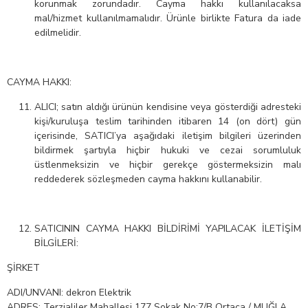
korunmak zorundadır. Cayma hakkı kullanılacaksa
mal/hizmet kullanılmamalıdır. Ürünle birlikte Fatura da iade
edilmelidir.
CAYMA HAKKI:
ALICI; satın aldığı ürünün kendisine veya gösterdiği adresteki
kişi/kuruluşa teslim tarihinden itibaren 14 (on dört) gün
içerisinde, SATICI’ya aşağıdaki iletişim bilgileri üzerinden
bildirmek şartıyla hiçbir hukuki ve cezai sorumluluk
üstlenmeksizin ve hiçbir gerekçe göstermeksizin malı
reddederek sözleşmeden cayma hakkını kullanabilir.
SATICININ CAYMA HAKKI BİLDİRİMİ YAPILACAK İLETİŞİM
BİLGİLERİ:
ŞİRKET
ADI/UNVANI: dekron Elektrik
ADRES: Terzialiler Mahallesi 177 Sokak No:7/B Ortaca / MUĞLA