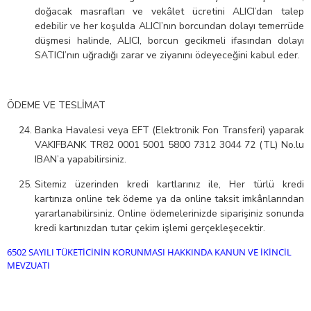
doğacak masrafları ve vekâlet ücretini ALICI’dan talep
edebilir ve her koşulda ALICI’nın borcundan dolayı temerrüde
düşmesi halinde, ALICI, borcun gecikmeli ifasından dolayı
SATICI’nın uğradığı zarar ve ziyanını ödeyeceğini kabul eder.
ÖDEME VE TESLİMAT
Banka Havalesi veya EFT (Elektronik Fon Transferi) yaparak
VAKIFBANK TR82 0001 5001 5800 7312 3044 72 (TL) No.lu
IBAN’a yapabilirsiniz.
Sitemiz üzerinden kredi kartlarınız ile, Her türlü kredi
kartınıza online tek ödeme ya da online taksit imkânlarından
yararlanabilirsiniz. Online ödemelerinizde siparişiniz sonunda
kredi kartınızdan tutar çekim işlemi gerçekleşecektir.
6502 SAYILI TÜKETİCİNİN KORUNMASI HAKKINDA KANUN VE İKİNCİL
MEVZUATI