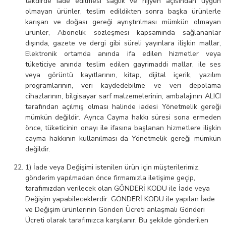
takdirde iade edilmesi sağlık ve hijyen açısından uygun
olmayan ürünler, teslim edildikten sonra başka ürünlerle
karışan ve doğası gereği ayrıştırılması mümkün olmayan
ürünler, Abonelik sözleşmesi kapsamında sağlananlar
dışında, gazete ve dergi gibi süreli yayınlara ilişkin mallar,
Elektronik ortamda anında ifa edilen hizmetler veya
tüketiciye anında teslim edilen gayrimaddi mallar, ile ses
veya görüntü kayıtlarının, kitap, dijital içerik, yazılım
programlarının, veri kaydedebilme ve veri depolama
cihazlarının, bilgisayar sarf malzemelerinin, ambalajının ALICI
tarafından açılmış olması halinde iadesi Yönetmelik gereği
mümkün değildir. Ayrıca Cayma hakkı süresi sona ermeden
önce, tüketicinin onayı ile ifasına başlanan hizmetlere ilişkin
cayma hakkının kullanılması da Yönetmelik gereği mümkün
değildir.
1) İade veya Değişimi istenilen ürün için müşterilerimiz,
gönderim yapılmadan önce firmamızla iletişime geçip,
tarafımızdan verilecek olan GÖNDERİ KODU ile İade veya
Değişim yapabileceklerdir. GÖNDERİ KODU ile yapılan İade
ve Değişim ürünlerinin Gönderi Ücreti anlaşmalı Gönderi
Ücreti olarak tarafımızca karşılanır. Bu şekilde gönderilen