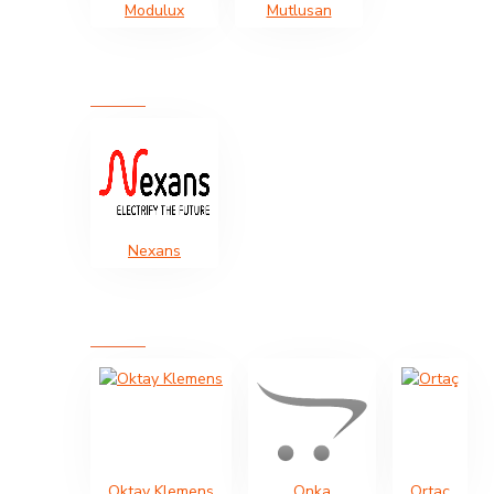
Modulux
Mutlusan
Nexans
Oktay Klemens
Onka
Ortaç