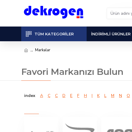
TÜM KATEGORILER
İNDIRIMLI ÜRÜNLER
Markalar
Favori Markanızı Bulun
index
A
Ç
C
D
E
F
H
I
K
L
M
N
O