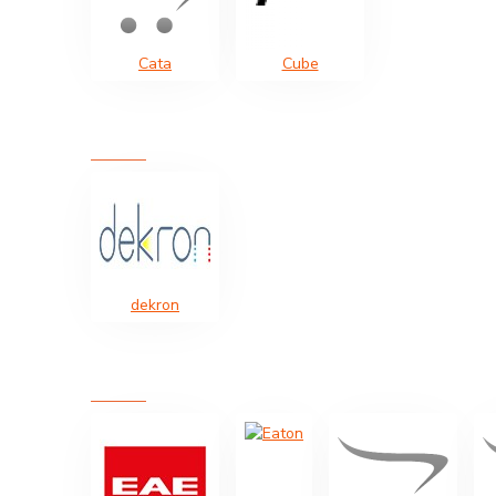
Cata
Cube
dekron