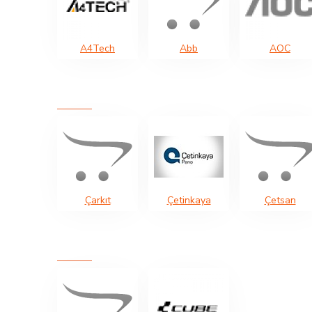
A4Tech
Abb
AOC
Çarkıt
Çetinkaya
Çetsan