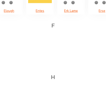
Elough
Entes
Erk Lamp
Erse
F
H