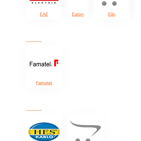
EAE
Eaton
Elbi
Famatel