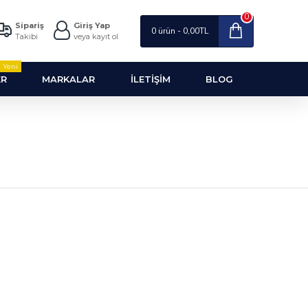
0
Sipariş
Giriş Yap
0 ürün - 0,00TL
Takibi
veya kayıt ol
Yeni
ER
MARKALAR
İLETIŞIM
BLOG