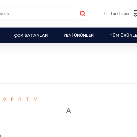
TL
Türk Lirası
ÇOK SATANLAR
YENI ÜRÜNLER
TÜM ÜRÜNL
Ö
P
R
T
V
A