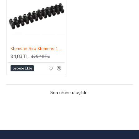
Klemsan Sıra Klemens 1 No SK1
94,83TL
138,49TL
Sepete Ekle
Son ürüne ulaşıldı...