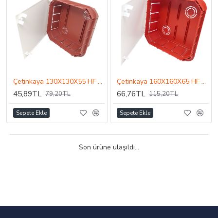
Çetinkaya 130X130X55 HF Sıva Altı ABS Kare Buat
Çetinkaya 160X160X65 HF Sıva Altı ABS Kare Buat
45,89TL
66,76TL
79,20TL
115,20TL
Sepete Ekle
Sepete Ekle
Son ürüne ulaşıldı...