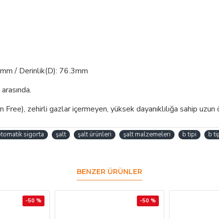
3mm / Derinlik(D): 76.3mm
 arasında.
ree), zehirli gazlar içermeyen, yüksek dayanıklılığa sahip uzu
tomatik sigorta
şalt
şalt ürünleri
şalt malzemeleri
b tipi
b ti
BENZER ÜRÜNLER
-50 %
-50 %