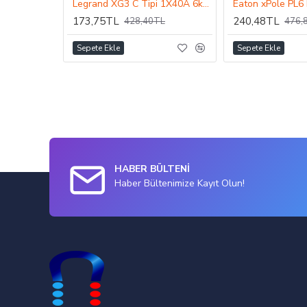
Legrand XG3 C Tipi 1X40A 6kA Otomatik Sigorta
173,75TL
240,48TL
428,40TL
476,
Sepete Ekle
Sepete Ekle
HABER BÜLTENİ
Haber Bültenimize Kayıt Olun!