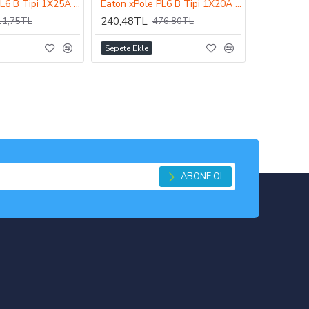
Eaton xPole PL6 B Tipi 1X25A 6kA Otomatik Sigorta
Eaton xPole PL6 B Tipi 1X20A 6kA Otomatik Sigorta
240,48TL
11,75TL
476,80TL
Sepete Ekle
ABONE OL