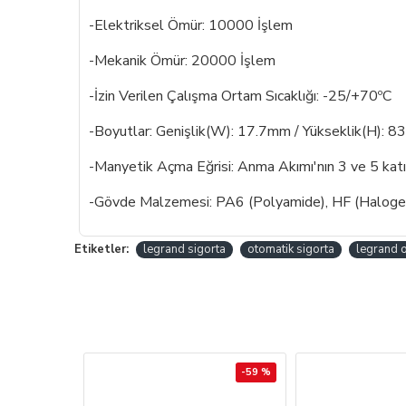
-Elektriksel Ömür: 10000 İşlem
-Mekanik Ömür: 20000 İşlem
-İzin Verilen Çalışma Ortam Sıcaklığı: -25/+70ºC
-Boyutlar: Genişlik(W): 17.7mm / Yükseklik(H): 8
-Manyetik Açma Eğrisi: Anma Akımı'nın 3 ve 5 katı
-Gövde Malzemesi: PA6 (Polyamide), HF (Halogen F
Etiketler:
legrand sigorta
otomatik sigorta
legrand o
-59 %