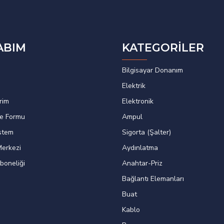
ABIM
KATEGORİLER
Bilgisayar Donanım
Elektrik
rim
Elektronik
de Formu
Ampul
istem
Sigorta (Şalter)
erkezi
Aydınlatma
boneliği
Anahtar-Priz
Bağlantı Elemanları
Buat
Kablo