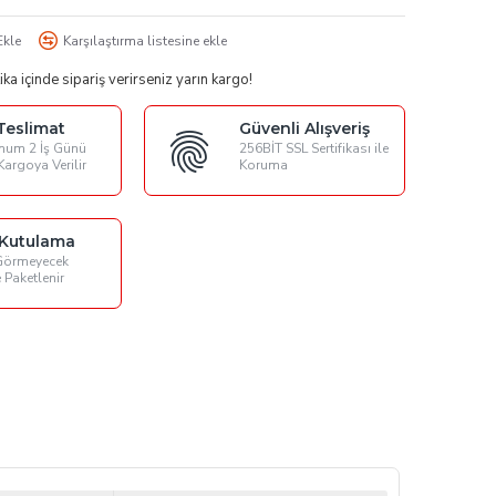
Ekle
Karşılaştırma listesine ekle
ika
içinde sipariş verirseniz yarın kargo!
 Teslimat
Güvenli Alışveriş
um 2 İş Günü
256BİT SSL Sertifikası ile
Kargoya Verilir
Koruma
 Kutulama
Görmeyecek
 Paketlenir