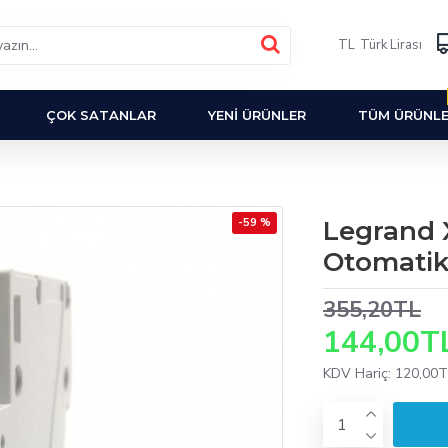
TL
Türk Lirası
ÇOK SATANLAR
YENI ÜRÜNLER
TÜM ÜRÜNL
-59 %
Legrand 
Otomatik
355,20TL
144,00T
KDV Hariç: 120,00