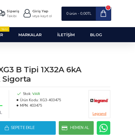
0
Sipariş
Giriş Yap
0 ürün - 0,00TL
Takibi
veya kayıt ol
Yeni
ER
MARKALAR
İLETIŞIM
BLOG
XG3 B Tipi 1X32A 6kA
 Sigorta
Stok:
VAR
L
Ürün Kodu:
XG3-403475
MPN:
403475
TL
Legrand
SEPETE EKLE
HEMEN AL