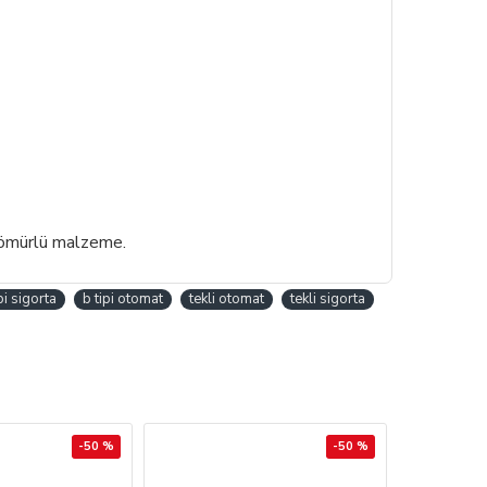
n ömürlü malzeme.
pi sigorta
b tipi otomat
tekli otomat
tekli sigorta
-50 %
-50 %