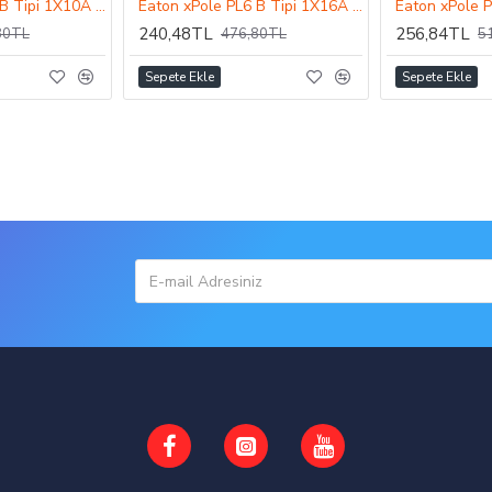
Eaton xPole PL6 B Tipi 1X10A 6kA Otomatik Sigorta
Eaton xPole PL6 B Tipi 1X16A 6kA Otomatik Sigorta
240,48TL
256,84TL
80TL
476,80TL
5
Sepete Ekle
Sepete Ekle