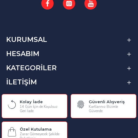
KURUMSAL
HESABIM
KATEGORİLER
İLETİŞİM
Kolay İade
Güvenli Alışveriş
14 Gün İçin de Koşulsuz
Kartlarınız Bizimle
Geri İade
Güvende
Özel Kutulama
Zarar Görmeyecek Şekilde