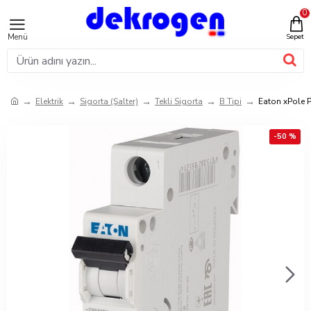
0
Elektrik
Sigorta (Şalter)
Tekli Sigorta
B Tipi
Eaton xPole 
-50 %