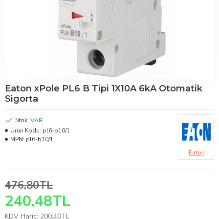
Eaton xPole PL6 B Tipi 1X10A 6kA Otomatik
Sigorta
Stok:
VAR
Ürün Kodu:
pl6-b10/1
MPN:
pl6-b10/1
Eaton
476,80TL
240,48TL
KDV Hariç: 200,40TL