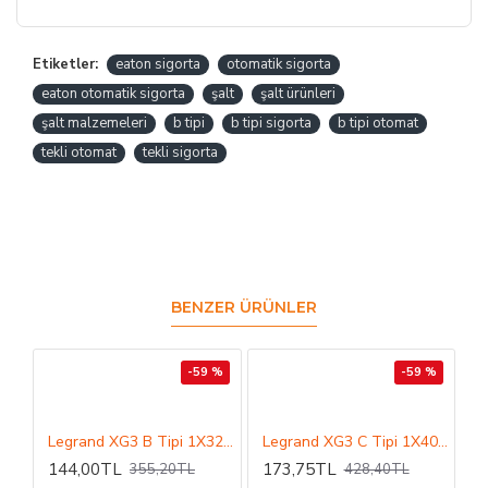
Etiketler:
eaton sigorta
otomatik sigorta
eaton otomatik sigorta
şalt
şalt ürünleri
şalt malzemeleri
b tipi
b tipi sigorta
b tipi otomat
tekli otomat
tekli sigorta
BENZER ÜRÜNLER
-59 %
-59 %
Legrand XG3 B Tipi 1X32A 6kA Otomatik Sigorta
Legrand XG3 C Tipi 1X40A 6kA Otomatik Sigorta
144,00TL
173,75TL
355,20TL
428,40TL